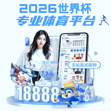
注册入口
kaiyun体育官方登录地址
APP与网页版入口｜畅享全球
体育赛事与数据服务
欢迎访问
kaiyun体育官方登录地址
，提供全面
覆盖足球、篮球、电竞等项目的赛事资讯与数据
内容， 支持
APP下载
与
网页使用
，每日同步更
新千场比赛，聚焦热门体育内容， 助您轻松获
取赛事动态，掌握比赛节奏。