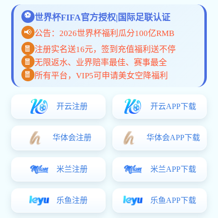
手机App
网页版
欧冠主帅胜率排行榜弗里克高居第
一塔帅恩里克紧随其后
2026-07-07 19:49
42 次阅读
首页
/
体育动态
在欧洲足球的舞台上，欧冠联赛无疑是最具含金量的