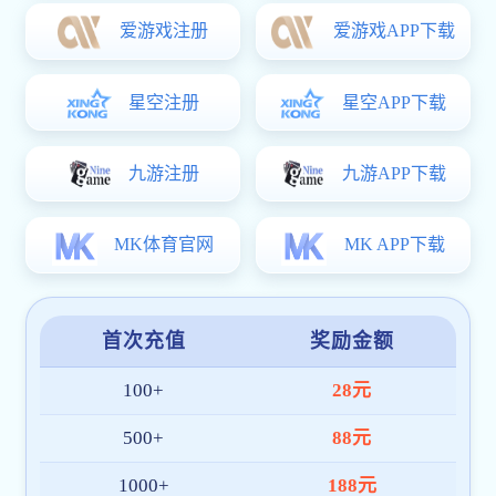
赛事之一。在这个平台上，各大俱乐部争相角逐，而
主教练的战术和领导能力则直接影响着球队的表现。
本篇文章将围绕“欧冠主帅胜率排行榜”，分析当前排
名第一的弗里克与紧随其后的塔帅恩里克等优秀主教
练。他们不仅在比赛中展示了卓越的战术能力，还为
各自球队带来了辉煌的成绩。通过四个方面的详细阐
述，我们将深入探讨这些主教练背后的成功因素，以
及他们如何在激烈的竞争中脱颖而出。
1、弗里克为何高居第一
汉斯-迪特尔·弗里克作为拜仁慕尼黑的主教练，以其
出色的执教能力和战术思维而闻名。他在欧冠赛场上
的胜率高居第一，这不仅仅是因为他所执掌的是一支
强队，更重要的是他对比赛细节的把控和对球员心理