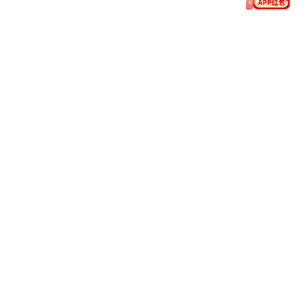
记者：骑士这套核心阵容已经走到尽
相关推荐文章